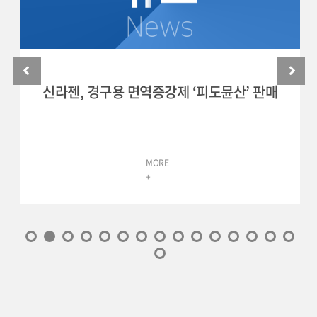
신라젠, 경구용 면역증강제 ‘피도뮨산’ 판매
MORE
+