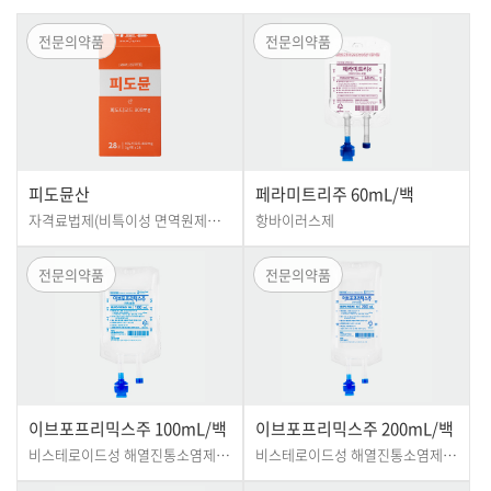
전문의약품
전문의약품
피도뮨산
페라미트리주 60mL/백
자격료법제(비특이성 면역원제포
항바이러스제
함)
전문의약품
전문의약품
이브포프리믹스주 100mL/백
이브포프리믹스주 200mL/백
비스테로이드성 해열진통소염제
비스테로이드성 해열진통소염제
(NSAID)
(NSAID)